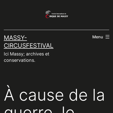
Aller
au
contenu
MASSY-
Menu
CIRCUSFESTIVAL
Ici Massy; archives et
conservations.
À cause de la
guerre, le