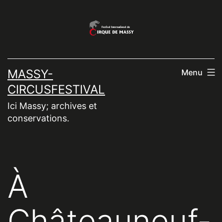
Aller
au
contenu
MASSY-
Menu
CIRCUSFESTIVAL
Ici Massy; archives et
conservations.
À
Châteauneuf-