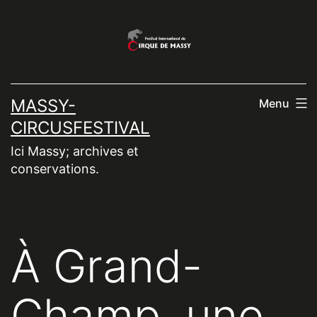
Aller
au
contenu
MASSY-
Menu
CIRCUSFESTIVAL
Ici Massy; archives et
conservations.
À Grand-
Champ, une