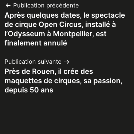
Navigation
Publication précédente
Après quelques dates, le spectacle
de
de cirque Open Circus, installé à
l’article
l’Odysseum à Montpellier, est
finalement annulé
Publication suivante
Près de Rouen, il crée des
maquettes de cirques, sa passion,
depuis 50 ans