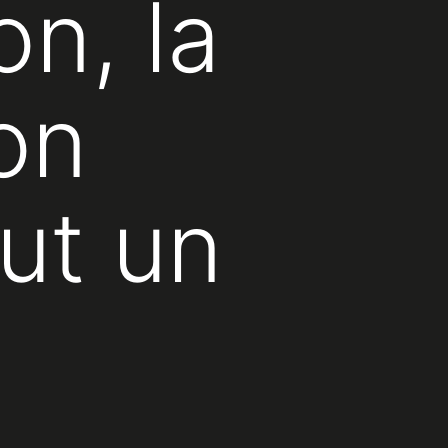
n, la
son
ut un