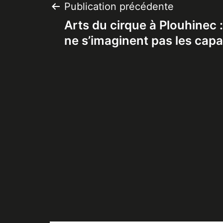
Navigation
Publication précédente
Arts du cirque à Plouhinec 
de
ne s’imaginent pas les capac
l’article