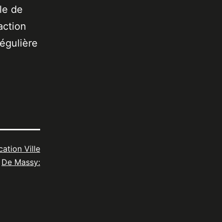
le de
action
égulière
cation Ville
De Massy: