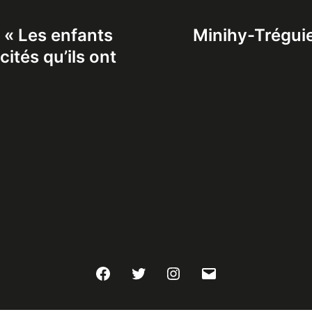
: « Les enfants
Minihy-Tréguie
ités qu’ils ont
Facebook
Twitter
Instagram
E-
mail