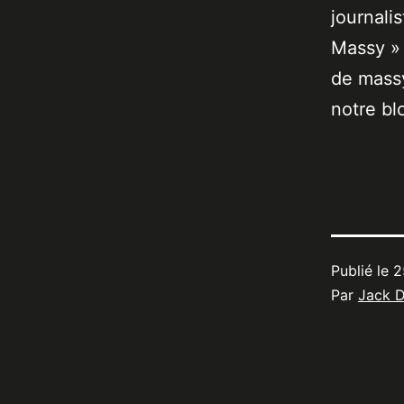
journali
Massy » 
de massy
notre bl
Publié le
2
Par
Jack 