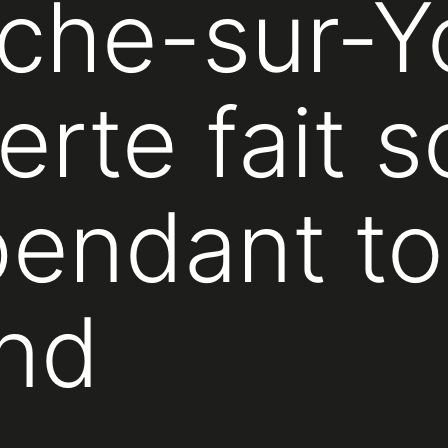
che-sur-Yo
erte fait 
pendant to
nd