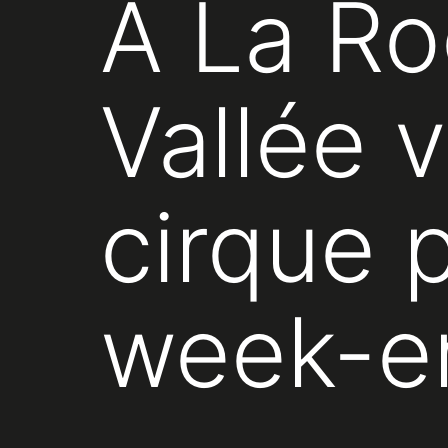
À La Ro
Vallée v
cirque 
week-e