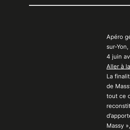
Apéro gé
sur-Yon,
4 juin a
Aller à l
La final
de Massy
tout ce 
reconsti
d’apport
Massy »,