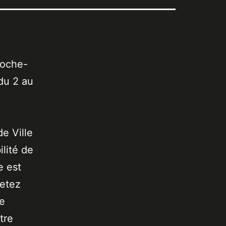
Roche-
 du 2 au
de Ville
lité de
e est
jetez
de
tre