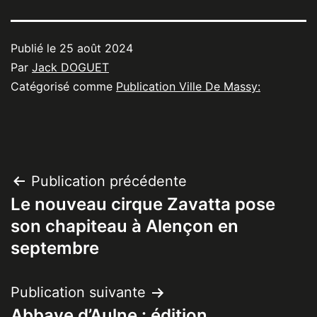
Publié le
25 août 2024
Par
Jack DOGUET
Catégorisé comme
Publication Ville De Massy:
Navigation
Publication précédente
Le nouveau cirque Zavatta pose
de
son chapiteau à Alençon en
l’article
septembre
Publication suivante
Abbaye d’Aulne : édition