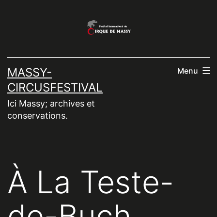
Aller
au
contenu
MASSY-
Menu
CIRCUSFESTIVAL
Ici Massy; archives et
conservations.
À La Teste-
de-Buch,