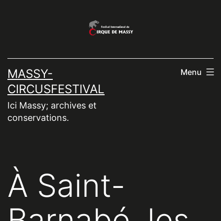
Aller
au
contenu
MASSY-
Menu
CIRCUSFESTIVAL
Ici Massy; archives et
conservations.
À Saint-
Barnabé, les