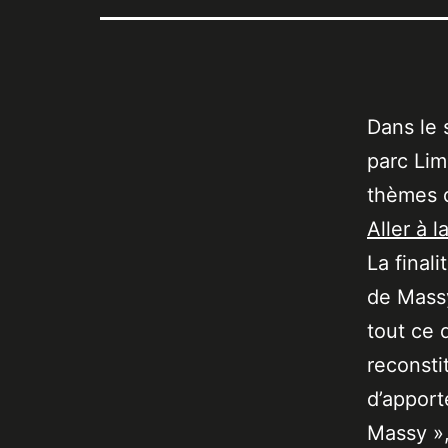
Dans le 
parc Lim
thèmes 
Aller à l
La final
de Massy
tout ce 
reconsti
d’apport
Massy »,