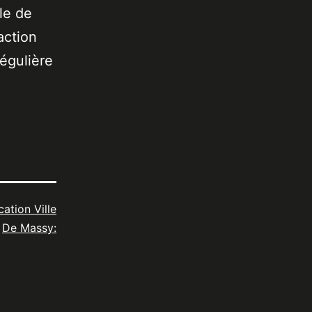
le de
action
égulière
cation Ville
De Massy: