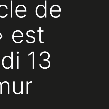
cle de
» est
di 13
mur