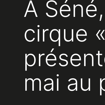
À Séné,
cirque «
présent
mai au 