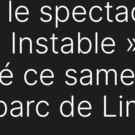
 le specta
 Instable 
é ce same
parc de Li