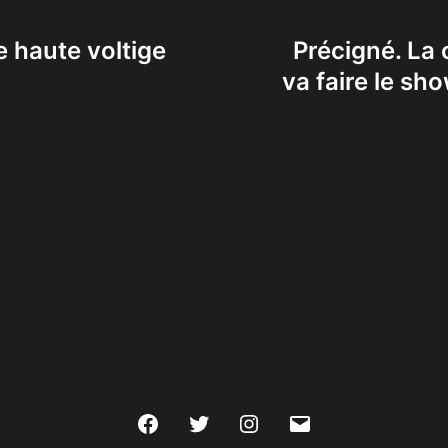
e haute voltige
Précigné. La
va faire le sh
Facebook
Twitter
Instagram
E-