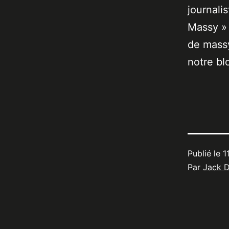
journali
Massy » 
de massy
notre bl
Publié le
1
Par
Jack 