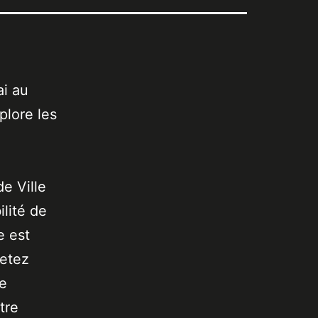
ai au
plore les
de Ville
lité de
e est
jetez
de
tre