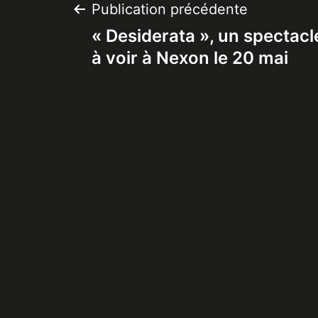
Navigation
Publication précédente
« Desiderata », un spectacl
de
à voir à Nexon le 20 mai
l’article