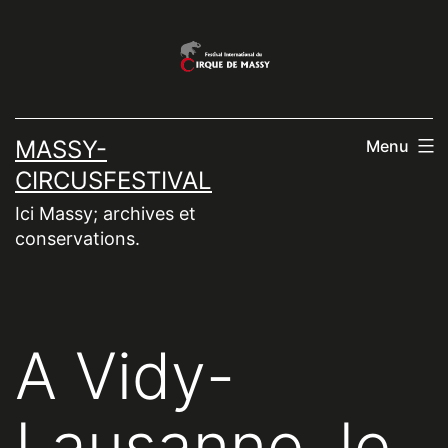
Aller
au
contenu
MASSY-
Menu
CIRCUSFESTIVAL
Ici Massy; archives et
conservations.
A Vidy-
Lausanne, le