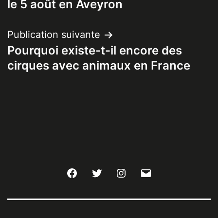
l’article
le 5 août en Aveyron
Publication suivante
Pourquoi existe-t-il encore des
cirques avec animaux en France
Facebook
Twitter
Instagram
E-
mail