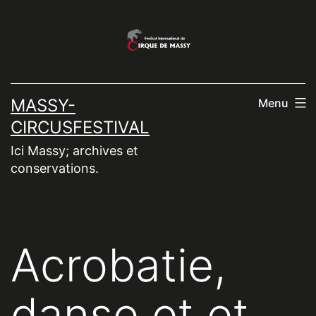
Aller
au
contenu
MASSY-
Menu
CIRCUSFESTIVAL
Ici Massy; archives et
conservations.
Acrobatie,
danse et et