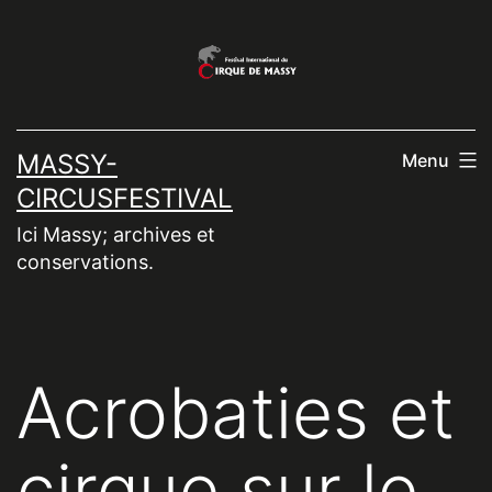
Aller
au
contenu
MASSY-
Menu
CIRCUSFESTIVAL
Ici Massy; archives et
conservations.
Acrobaties et
cirque sur le