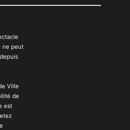
ectacle
 ne peut
, depuis
de Ville
lité de
e est
jetez
de