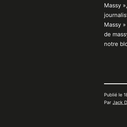
Massy »,
journali
Massy » 
de massy
notre bl
Publié le
1
Par
Jack 