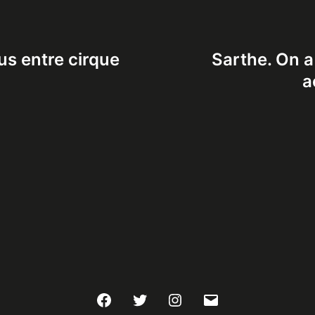
us entre cirque
Sarthe. On a
a
Facebook
Twitter
Instagram
E-