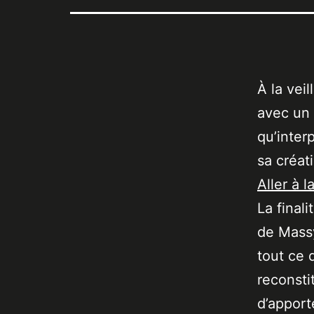
À la vei
avec un
qu’interp
sa créat
Aller à l
La final
de Massy
tout ce 
reconsti
d’apport