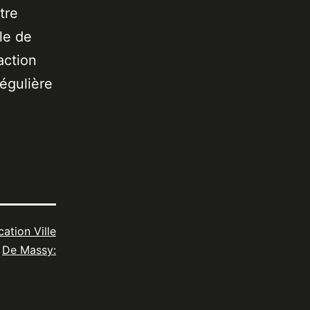
tre
le de
action
égulière
cation Ville
De Massy: