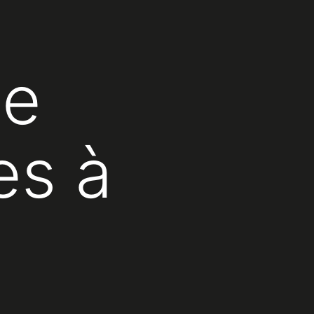
le
es à