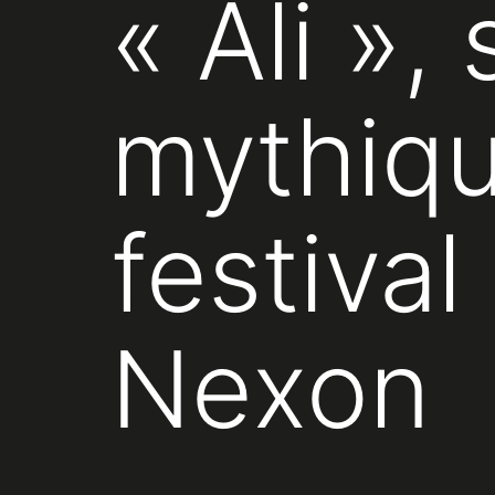
« Ali »,
mythiqu
festival
Nexon