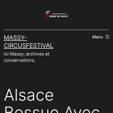
Aller
au
contenu
MASSY-
Menu
CIRCUSFESTIVAL
Ici Massy; archives et
conservations.
Alsace
Bossue Avec