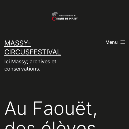
Aller
au
contenu
MASSY-
Menu
CIRCUSFESTIVAL
Ici Massy; archives et
conservations.
Au Faouët,
des élèves