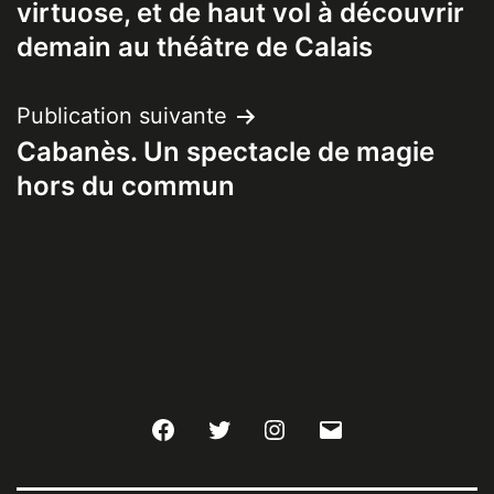
virtuose, et de haut vol à découvrir
l’article
demain au théâtre de Calais
Publication suivante
Cabanès. Un spectacle de magie
hors du commun
Facebook
Twitter
Instagram
E-
mail