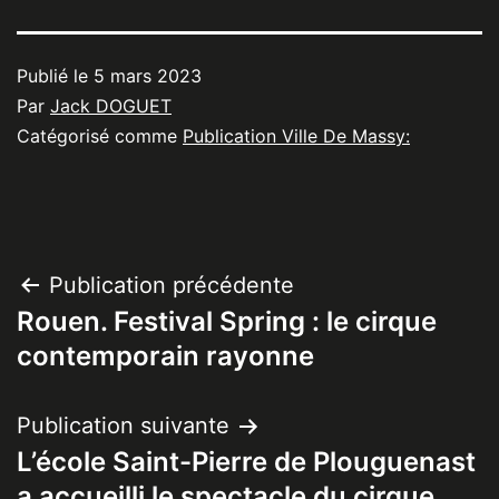
Publié le
5 mars 2023
Par
Jack DOGUET
Catégorisé comme
Publication Ville De Massy:
Navigation
Publication précédente
Rouen. Festival Spring : le cirque
de
contemporain rayonne
l’article
Publication suivante
L’école Saint-Pierre de Plouguenast
a accueilli le spectacle du cirque