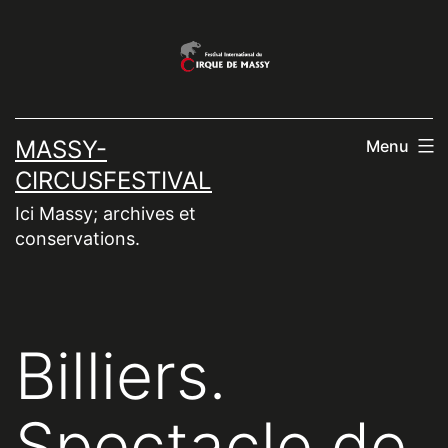
Aller
au
contenu
MASSY-
Menu
CIRCUSFESTIVAL
Ici Massy; archives et
conservations.
Billiers.
Spectacle de