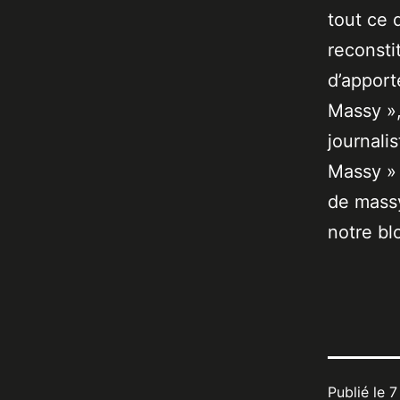
tout ce 
reconsti
d’apport
Massy »,
journali
Massy » 
de massy
notre bl
Publié le
7