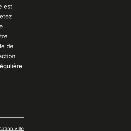
e est
jetez
de
tre
le de
action
égulière
cation Ville