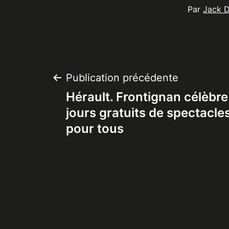
Par
Jack 
Navigation
Publication précédente
Hérault. Frontignan célèbre l
de
jours gratuits de spectacl
pour tous
l’article