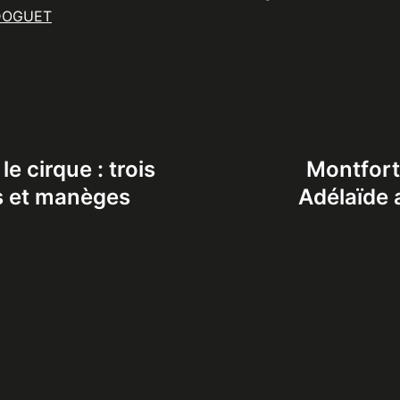
DOGUET
e cirque : trois
Montfort
es et manèges
Adélaïde 