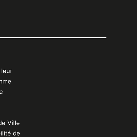
 leur
omme
de
de Ville
lité de