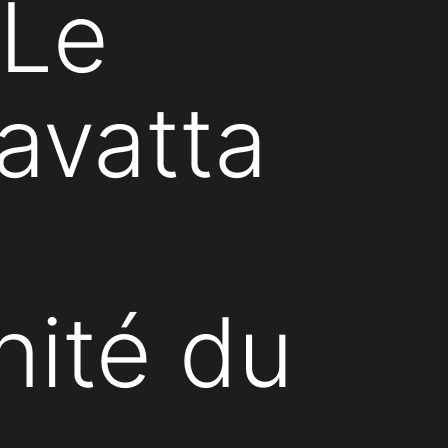
 Le
avatta
nité du