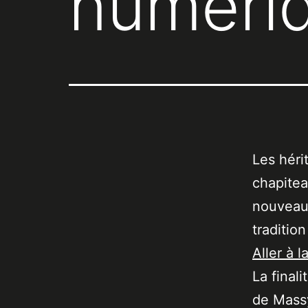
numéri
Les héri
chapitea
nouveaut
traditio
Aller à l
La final
de Massy