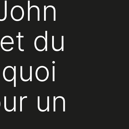
 John
et du
 quoi
ur un