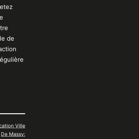
jetez
de
tre
le de
action
égulière
cation Ville
De Massy: