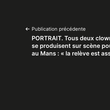
Navigation
Publication précédente
PORTRAIT. Tous deux clowns
de
se produisent sur scène po
au Mans : « la relève est as
l’article