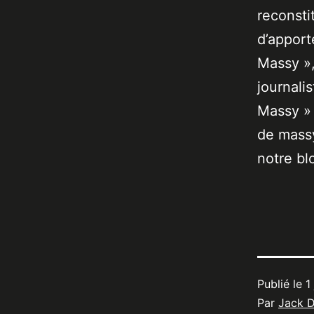
reconsti
d’apport
Massy »,
journali
Massy » 
de massy
notre bl
Publié le
1
Par
Jack 