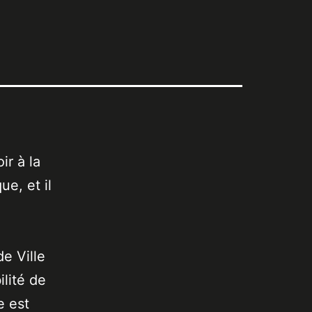
ir à la
e, et il
de Ville
lité de
e est