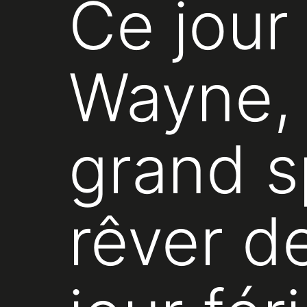
Ce jour 
Wayne, 
grand s
rêver d