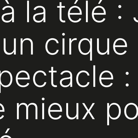
à la télé :
un cirque 
pectacle :
e mieux po