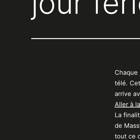
jour fér
Chaque j
télé. Ce
arrive a
Aller à l
La final
de Massy
tout ce 