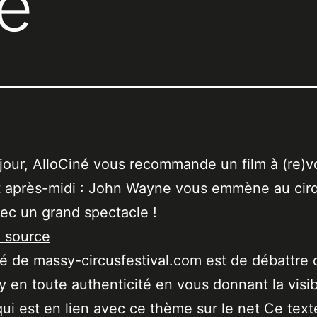
ié
our, AlloCiné vous recommande un film à (re)vo
t après-midi : John Wayne vous emmène au cirqu
vec un grand spectacle !
a source
ité de massy-circusfestival.com est de débattre 
 en toute authenticité en vous donnant la visibi
qui est en lien avec ce thème sur le net Ce text