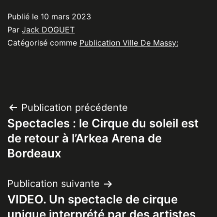
Publié le
10 mars 2023
Par
Jack DOGUET
Catégorisé comme
Publication Ville De Massy:
Navigation
Publication précédente
Spectacles : le Cirque du soleil est
de
de retour à l’Arkea Arena de
l’article
Bordeaux
Publication suivante
VIDEO. Un spectacle de cirque
unique interprété par des artistes