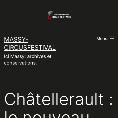
Aller
au
contenu
MASSY-
Menu
CIRCUSFESTIVAL
Ici Massy; archives et
conservations.
Châtellerault :
le nouveau