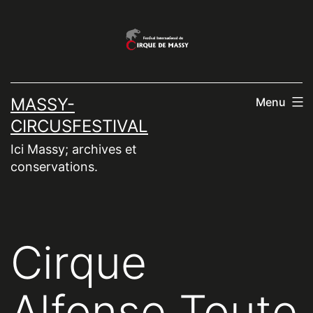
Aller
au
contenu
MASSY-
Menu
CIRCUSFESTIVAL
Ici Massy; archives et
conservations.
Cirque
Alfonse Toute