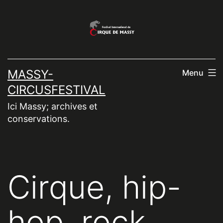
Aller
au
contenu
MASSY-
Menu
CIRCUSFESTIVAL
Ici Massy; archives et
conservations.
Cirque, hip-
hop, rock,