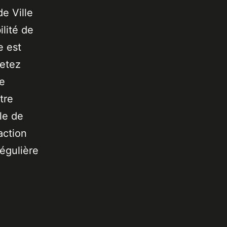
de Ville
lité de
e est
jetez
de
tre
le de
action
égulière