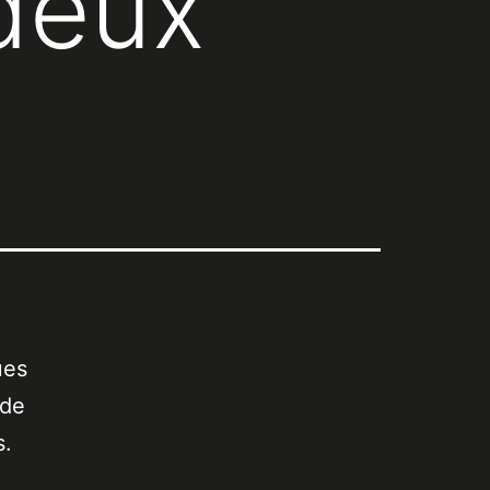
 deux
ues
 de
s.