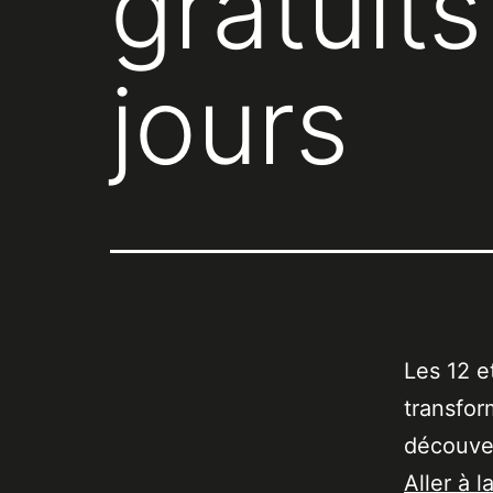
gratuit
jours
Les 12 e
transfor
découver
Aller à l