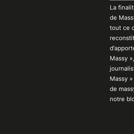
La final
de Massy
tout ce 
reconsti
d’apport
Massy »,
journali
Massy » 
de massy
notre bl