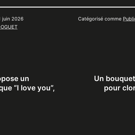
1 juin 2026
Catégorisé comme
Publi
DOGUET
ropose un
Un bouquet 
ue “I love you”,
pour clor