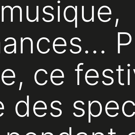
 musique,
mances… P
, ce festi
 des spec