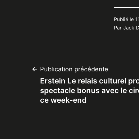
Publié le
1
Par
Jack 
Navigation
Publication précédente
Erstein Le relais culturel p
de
spectacle bonus avec le cirq
ce week-end
l’article