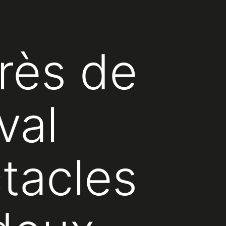
rès de
val
tacles