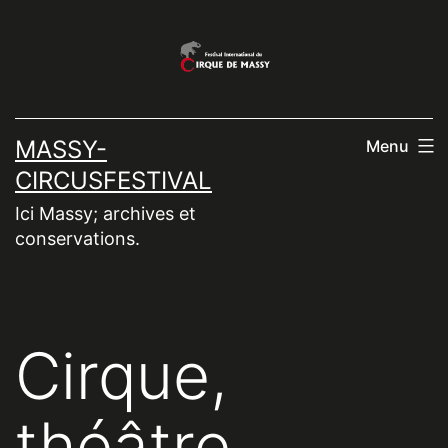
Aller
au
contenu
MASSY-
Menu
CIRCUSFESTIVAL
Ici Massy; archives et
conservations.
Cirque,
théâtre,