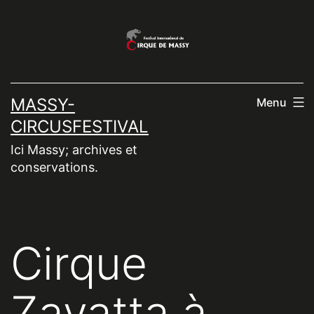
Aller
au
contenu
MASSY-
Menu
CIRCUSFESTIVAL
Ici Massy; archives et
conservations.
Cirque
Zavatta à