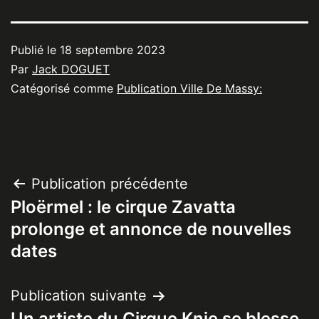
Publié le
18 septembre 2023
Par
Jack DOGUET
Catégorisé comme
Publication Ville De Massy:
Navigation
Publication précédente
Ploërmel : le cirque Zavatta
de
prolonge et annonce de nouvelles
l’article
dates
Publication suivante
Un artiste du Cirque Knie se blesse