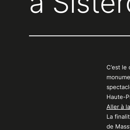
à Siste
C’est le
monument
spectacl
Haute-P
Aller à l
La final
de Massy