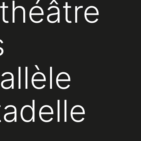
 théâtre
s
allèle
tadelle