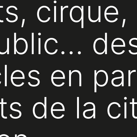
s, cirque,
ublic… de
les en par
s de la ci