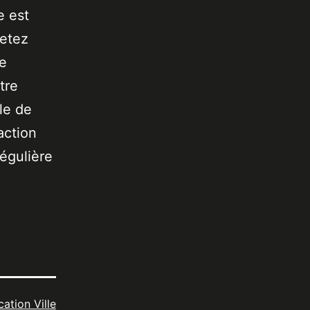
e est
jetez
de
tre
le de
action
égulière
cation Ville