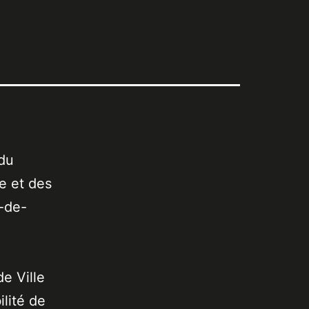
 du
e et des
s-de-
de Ville
lité de