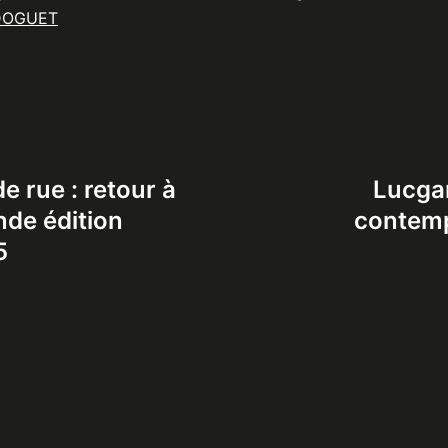
DOGUET
de rue : retour à
Lucgar
nde édition
contemp
5