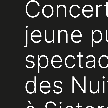
Concert
jeune p
spectac
des Nuit