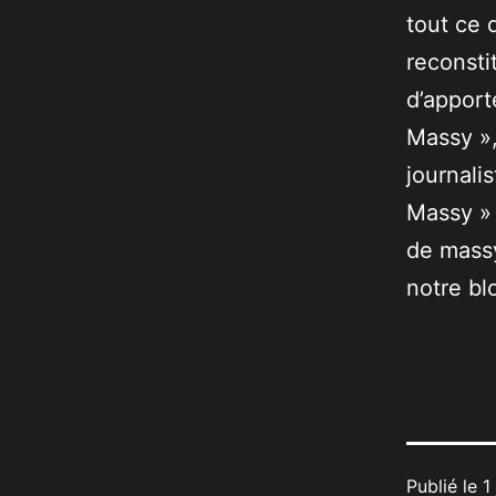
tout ce 
reconsti
d’apport
Massy »,
journali
Massy » 
de massy
notre bl
Publié le
1