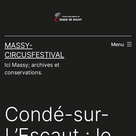
Aller
au
contenu
MASSY-
Menu
CIRCUSFESTIVAL
Ici Massy; archives et
conservations.
Condé-sur-
L’Escaut : le