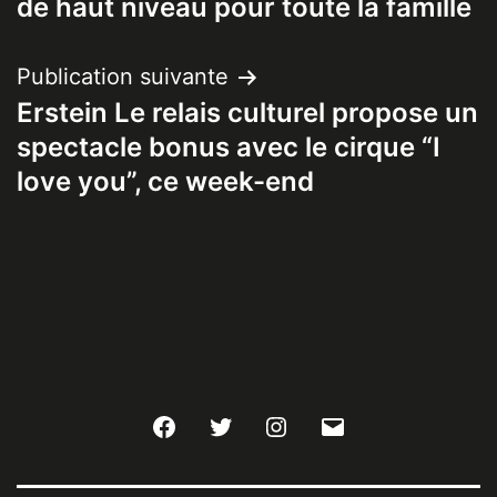
l’article
de haut niveau pour toute la famille
Publication suivante
Erstein Le relais culturel propose un
spectacle bonus avec le cirque “I
love you”, ce week-end
Facebook
Twitter
Instagram
E-
mail