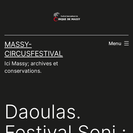
Aller
au
contenu
MASSY-
Menu
CIRCUSFESTIVAL
Ici Massy; archives et
conservations.
Daoulas.
Festival Sonj :