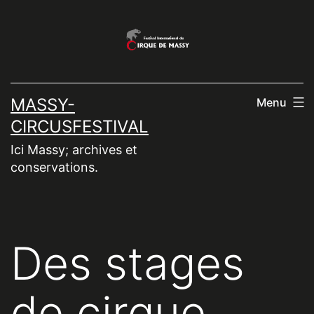
Aller
au
contenu
MASSY-
Menu
CIRCUSFESTIVAL
Ici Massy; archives et
conservations.
Des stages
de cirque