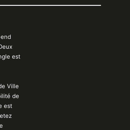
-end
 Deux
ngle est
de Ville
lité de
e est
jetez
de