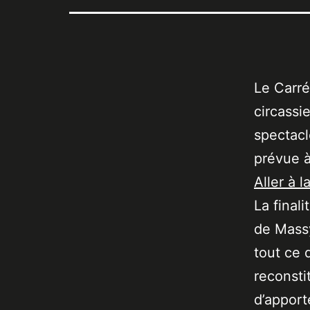
Le Carr
circassi
spectacl
prévue à
Aller à l
La final
de Massy
tout ce 
reconsti
d’apport