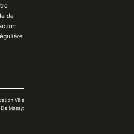
tre
le de
action
égulière
cation Ville
De Massy: