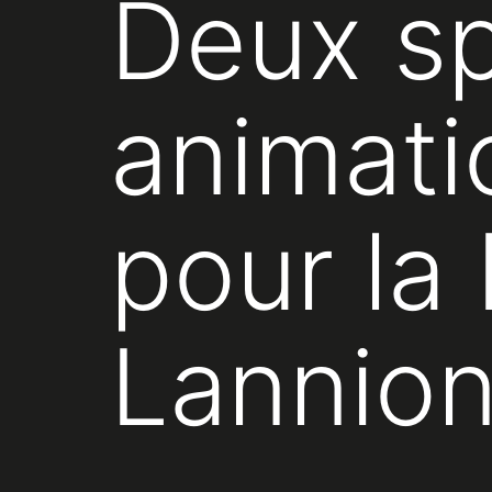
Deux sp
animati
pour la 
Lannio