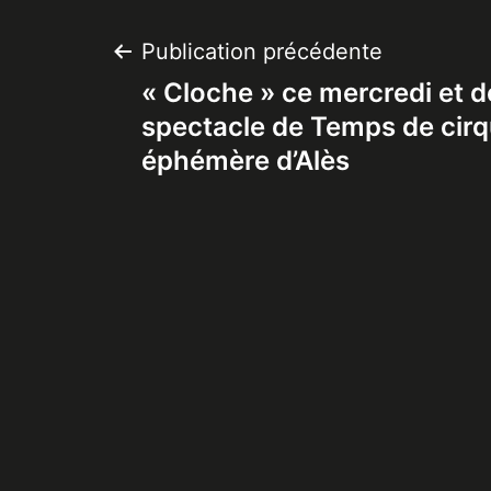
Navigation
Publication précédente
« Cloche » ce mercredi et 
de
spectacle de Temps de cirq
éphémère d’Alès
l’article