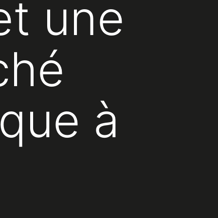
et une
ché
rque à