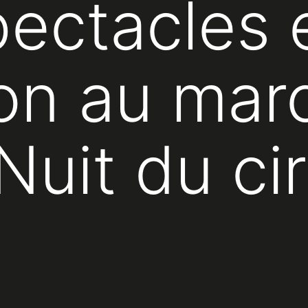
ectacles 
on au mar
Nuit du ci
n