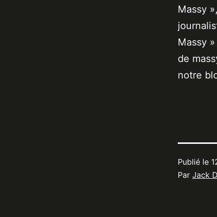
Massy »,
journali
Massy » 
de massy
notre bl
Publié le
1
Par
Jack 