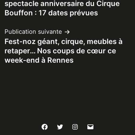
spectacle anniversaire du Cirque
l’article
Bouffon : 17 dates prévues
Publication suivante
Fest-noz géant, cirque, meubles à
retaper… Nos coups de cœur ce
week-end à Rennes
Facebook
Twitter
Instagram
E-