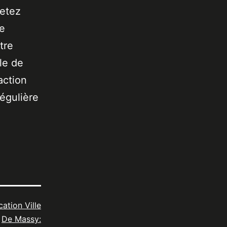
jetez
de
tre
le de
action
égulière
cation Ville
De Massy: