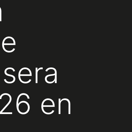
n
le
 sera
026 en