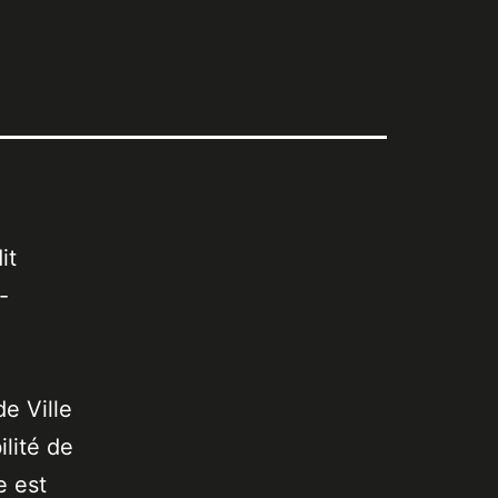
it
-
de Ville
lité de
e est