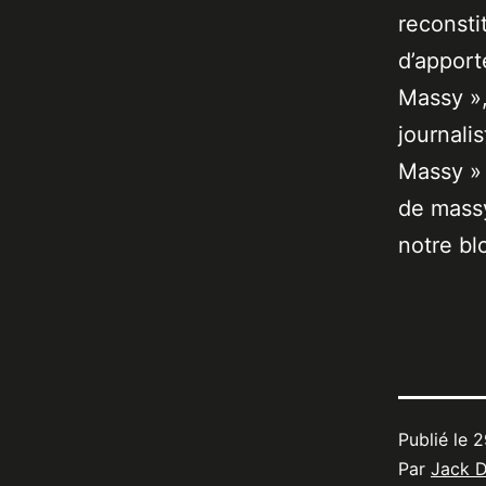
reconsti
d’apport
Massy »,
journali
Massy » 
de massy
notre bl
Publié le
2
Par
Jack 