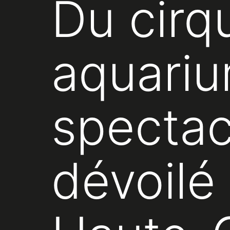
Du cirq
aquariu
spectac
dévoilé