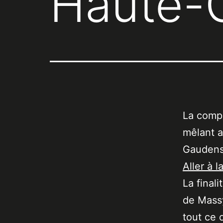
Haute-
La compa
mêlant a
Gaudens.
Aller à l
La final
de Massy
tout ce 