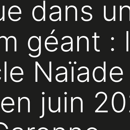
ue dans u
m géant : 
le Naïade
 en juin 2