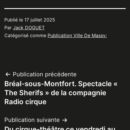
Publié le
17 juillet 2025
Par
Jack DOGUET
Catégorisé comme
Publication Ville De Massy:
Navigation
Publication précédente
Bréal-sous-Montfort. Spectacle «
de
The Sherifs » de la compagnie
l’article
Radio cirque
Publication suivante
Du cirque-théâtre ce vendredi au