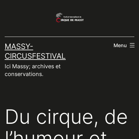
Aller
au
contenu
MASSY-
Menu
CIRCUSFESTIVAL
Ici Massy; archives et
conservations.
Du cirque, de
l’humour et