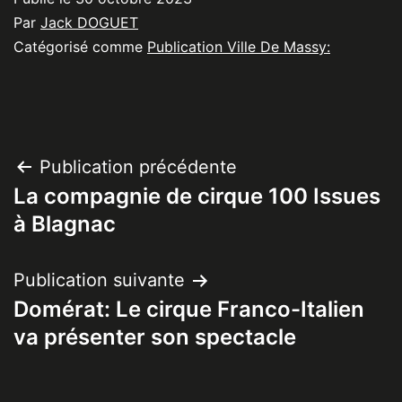
Par
Jack DOGUET
Catégorisé comme
Publication Ville De Massy:
Navigation
Publication précédente
La compagnie de cirque 100 Issues
de
à Blagnac
l’article
Publication suivante
Domérat: Le cirque Franco-Italien
va présenter son spectacle