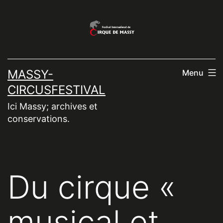
Aller
au
contenu
MASSY-
Menu
CIRCUSFESTIVAL
Ici Massy; archives et
conservations.
Du cirque «
musical et