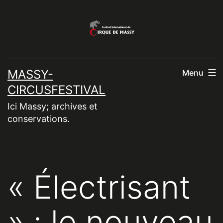
Aller
au
contenu
MASSY-
Menu
CIRCUSFESTIVAL
Ici Massy; archives et
conservations.
« Électrisant
» : le nouveau