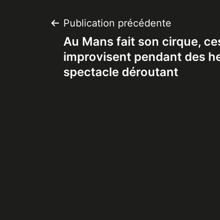
Navigation
Publication précédente
Au Mans fait son cirque, ce
de
improvisent pendant des h
spectacle déroutant
l’article