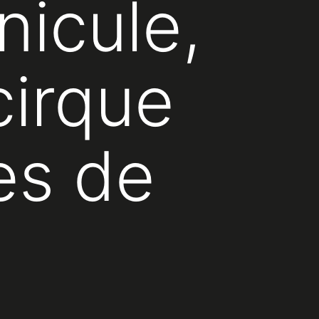
nicule,
cirque
es de