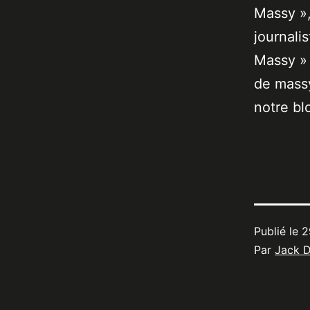
Massy »,
journali
Massy » 
de massy
notre bl
Publié le
2
Par
Jack 