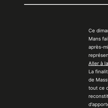
Ce diman
Mans fai
après-mi
représen
Aller à l
La final
de Massy
tout ce 
reconsti
d’apport