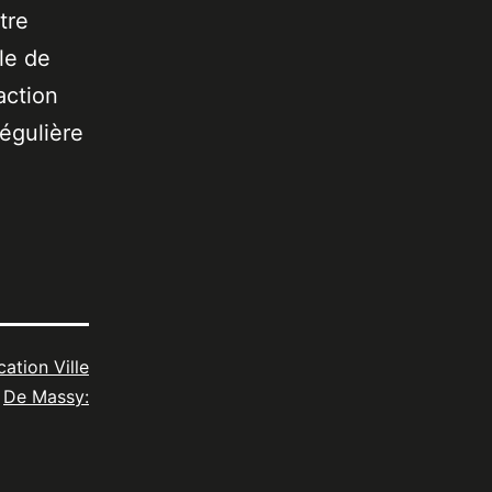
tre
le de
action
égulière
cation Ville
De Massy: