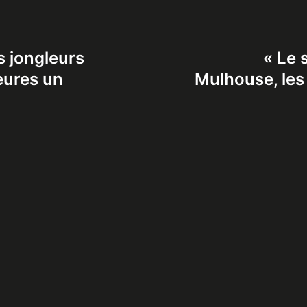
s jongleurs
« Le s
eures un
Mulhouse, les 