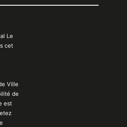
al Le
s cet
de Ville
lité de
e est
jetez
de