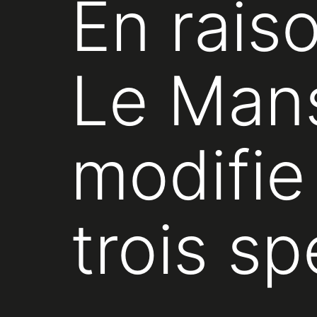
En raiso
Le Mans
modifie
trois s