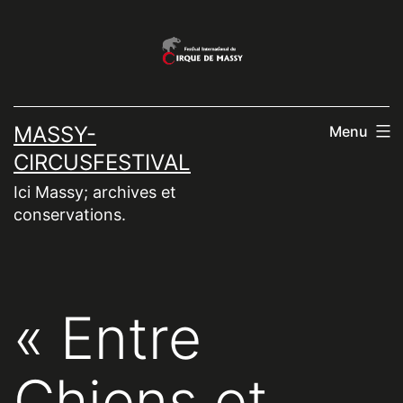
Aller
au
contenu
MASSY-
Menu
CIRCUSFESTIVAL
Ici Massy; archives et
conservations.
« Entre
Chiens et