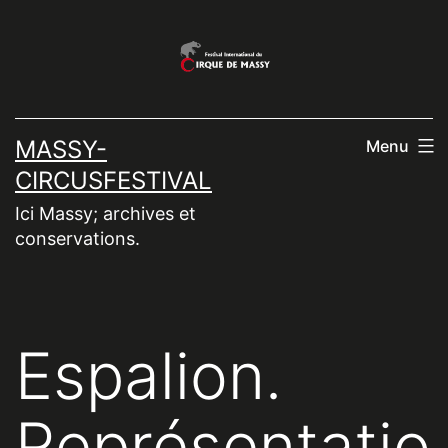
Aller
au
contenu
MASSY-
Menu
CIRCUSFESTIVAL
Ici Massy; archives et
conservations.
Espalion.
Représentatio