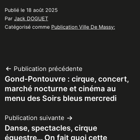
Publié le
18 août 2025
Par
Jack DOGUET
Catégorisé comme
Publication Ville De Massy:
Navigation
Publication précédente
Gond-Pontouvre : cirque, concert,
de
marché nocturne et cinéma au
l’article
menu des Soirs bleus mercredi
Publication suivante
Danse, spectacles, cirque
équestre… On fait quoi cette