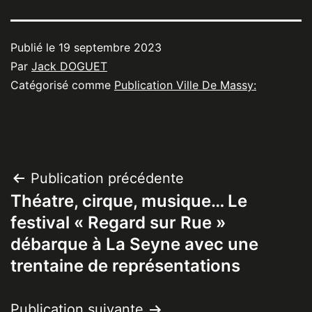
Publié le
19 septembre 2023
Par
Jack DOGUET
Catégorisé comme
Publication Ville De Massy:
Navigation
Publication précédente
Théatre, cirque, musique… Le
de
festival « Regard sur Rue »
l’article
débarque à La Seyne avec une
trentaine de représentations
Publication suivante