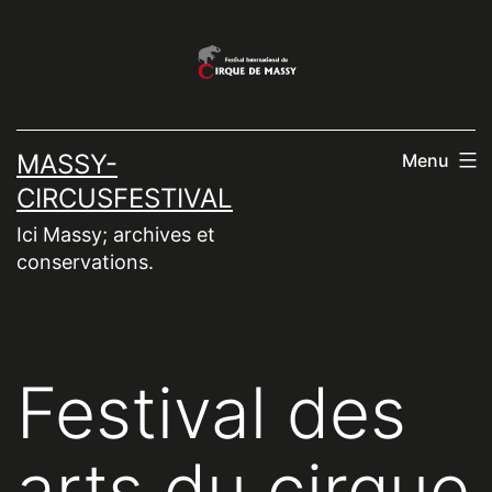
Aller
au
contenu
MASSY-
Menu
CIRCUSFESTIVAL
Ici Massy; archives et
conservations.
Festival des
arts du cirque