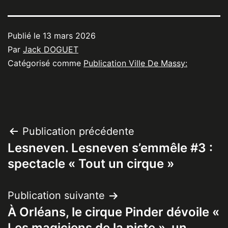
Publié le
13 mars 2026
Par
Jack DOGUET
Catégorisé comme
Publication Ville De Massy:
Navigation
Publication précédente
Lesneven. Lesneven s’emmêle #3 :
de
spectacle « Tout un cirque »
l’article
Publication suivante
À Orléans, le cirque Pinder dévoile «
Les magiciens de la piste », un