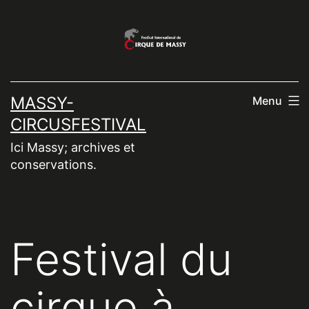
Aller
au
contenu
MASSY-
Menu
CIRCUSFESTIVAL
Ici Massy; archives et
conservations.
Festival du
cirque à