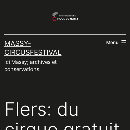
Aller
au
contenu
MASSY-
Menu
CIRCUSFESTIVAL
Ici Massy; archives et
conservations.
Flers: du
cirque gratuit