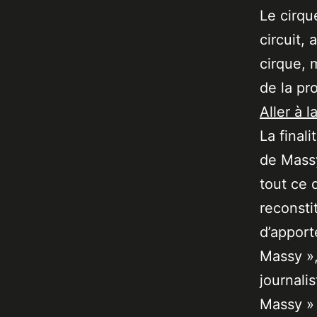
Le cirqu
circuit,
cirque, 
de la pr
Aller à l
La final
de Massy
tout ce 
reconsti
d’apport
Massy »,
journali
Massy » 