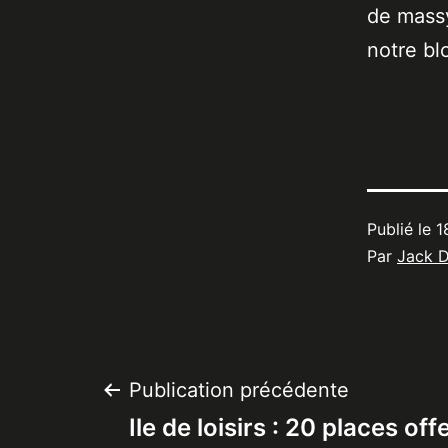
de massy
notre bl
Publié le
1
Par
Jack 
Navigation
Publication précédente
Ile de loisirs : 20 places off