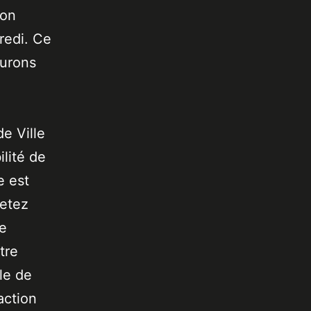
son
redi. Ce
eurons
de Ville
lité de
e est
jetez
de
tre
le de
action