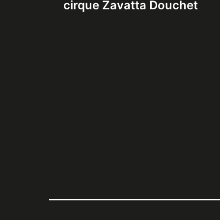
de
cirque Zavatta Douchet
l’article