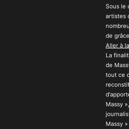
Sous le 
artistes
nombreux
de grâce
Aller à l
La final
de Massy
tout ce 
reconsti
d’apport
Massy »,
journali
Massy » 