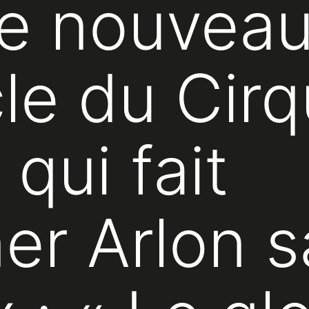
 le nouvea
le du Cir
qui fait
ner Arlon 