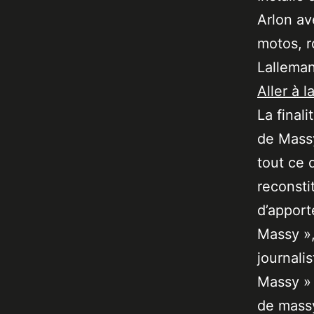
Arlon av
motos, r
Lallema
Aller à l
La final
de Massy
tout ce 
reconsti
d’apport
Massy »,
journali
Massy » 
de massy