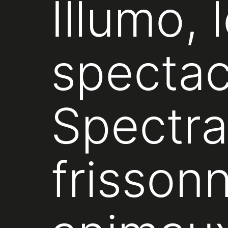
Illumo,
spectac
Spectra 
frisson