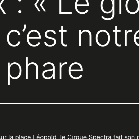
 : « Le gl
 c’est notr
 phare
 sur la place Léopold, le Cirque Spectra fait son 