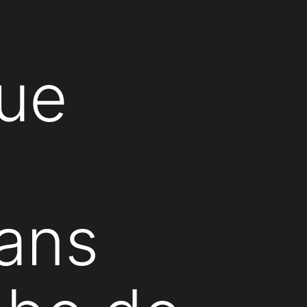
u
que
sans