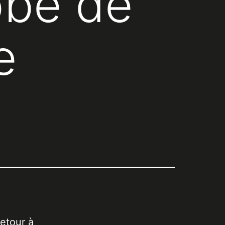
obe de
e
retour à