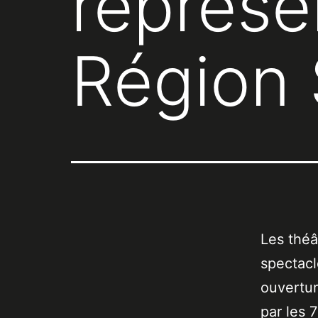
représe
Région
Les théâ
spectac
ouvertu
par les 