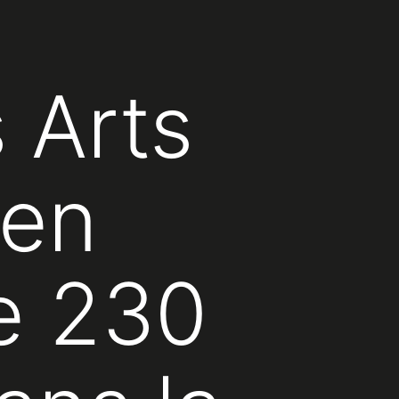
 Arts
 en
e 230