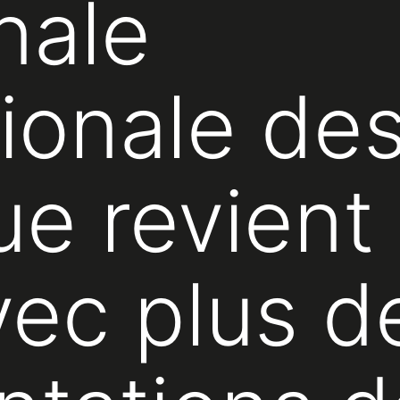
nale
tionale des
ue revient
ec plus d