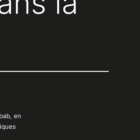
ans la
bab, en
iques