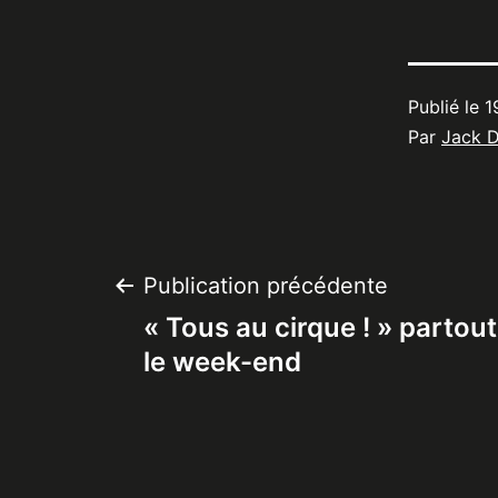
Publié le
1
Par
Jack 
Navigation
Publication précédente
« Tous au cirque ! » partou
de
le week-end
l’article