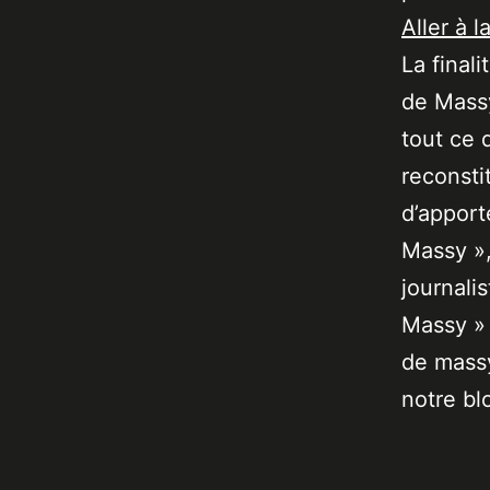
Aller à l
La final
de Massy
tout ce 
reconsti
d’apport
Massy »,
journali
Massy » 
de massy
notre bl