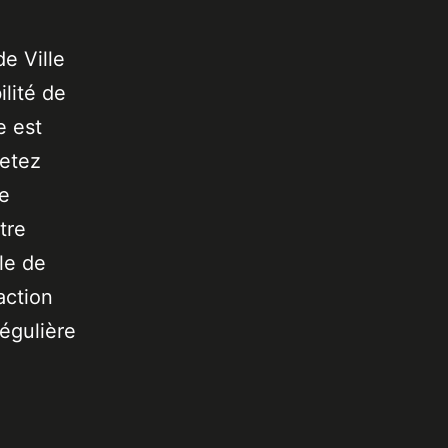
de Ville
lité de
e est
jetez
de
tre
le de
action
égulière