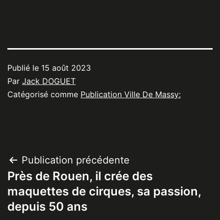
Publié le
15 août 2023
Par
Jack DOGUET
Catégorisé comme
Publication Ville De Massy:
Navigation
Publication précédente
Près de Rouen, il crée des
de
maquettes de cirques, sa passion,
l’article
depuis 50 ans