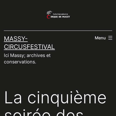
Aller
au
contenu
MASSY-
Menu
CIRCUSFESTIVAL
Ici Massy; archives et
conservations.
La cinquième
soirée des