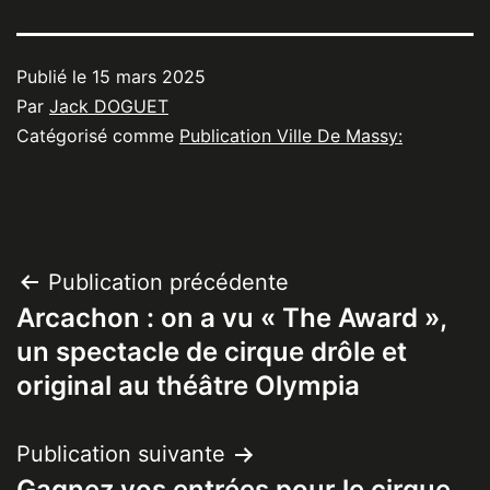
Publié le
15 mars 2025
Par
Jack DOGUET
Catégorisé comme
Publication Ville De Massy:
Navigation
Publication précédente
Arcachon : on a vu « The Award »,
de
un spectacle de cirque drôle et
l’article
original au théâtre Olympia
Publication suivante
Gagnez vos entrées pour le cirque