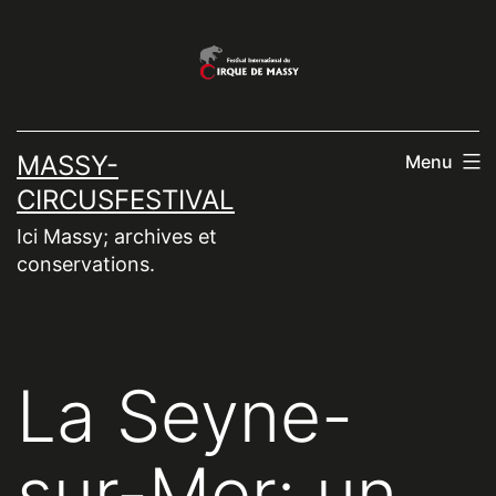
Aller
au
contenu
MASSY-
Menu
CIRCUSFESTIVAL
Ici Massy; archives et
conservations.
La Seyne-
sur-Mer: un